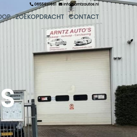
0655810661
info@arntzautos.nl
OOP
ZOEKOPDRACHT
CONTACT
'S