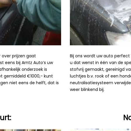
 over prijzen gaat
Bij ons wordt uw auto perfect 
t eens bij Arntz Auto’s uw
u dat wenst in één van de spec
afhankelijk onderzoek is
stofvrij gemaakt, gereinigd va
et gemiddeld €1000,- kunt
luchtjes b.v. rook of een hon
n niet eens de helft, dat is
neutralisatiesysteem verwijd
weer blinkend bij.
urt:
Na