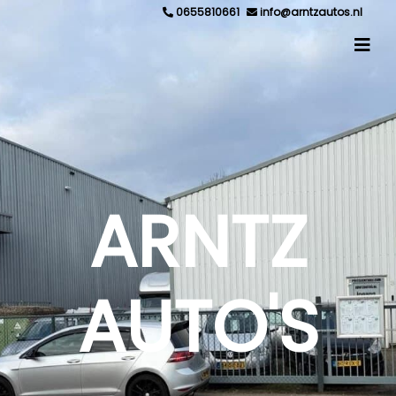
0655810661
info@arntzautos.nl
ARNTZ
AUTO'S