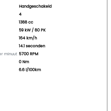
Handgeschakeld
4
1388 cc
59 kW / 80 PK
164 km/h
14.1 seconden
er minuut
5700 RPM
0 Nm
6.6 l/100km