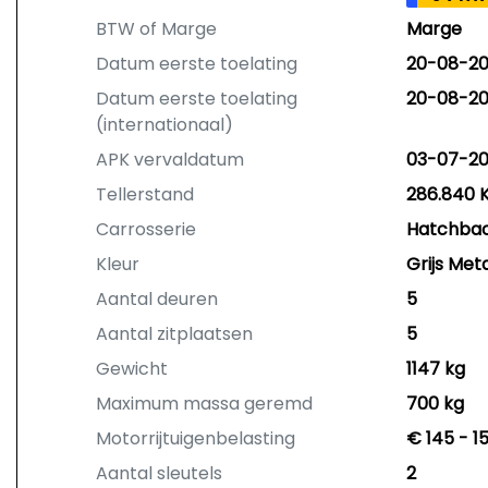
BTW of Marge
Marge
Datum eerste toelating
20-08-2
Datum eerste toelating
20-08-2
(internationaal)
APK vervaldatum
03-07-2
Tellerstand
286.840 
Carrosserie
Hatchba
Kleur
Grijs Meta
Aantal deuren
5
Aantal zitplaatsen
5
Gewicht
1147 kg
Maximum massa geremd
700 kg
Motorrijtuigenbelasting
€ 145 - 1
Aantal sleutels
2