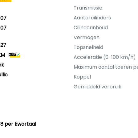
Transmissie
Aantal cilinders
007
Cilinderinhoud
007
Vermogen
027
Topsnelheid
KM
Acceleratie (0-100 km/h)
ck
Maximum aantal toeren p
llic
Koppel
Gemiddeld verbruik
58 per kwartaal