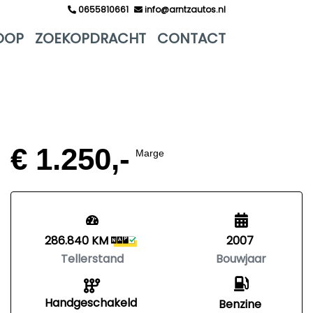
0655810661
info@arntzautos.nl
OOP
ZOEKOPDRACHT
CONTACT
€ 1.250,-
Marge
286.840 KM
2007
Tellerstand
Bouwjaar
Handgeschakeld
Benzine